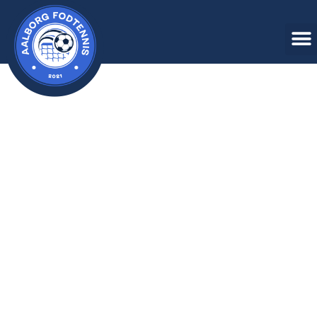
FODTENNIS I AALBORG
Aalborg fodtennis
starter her
!