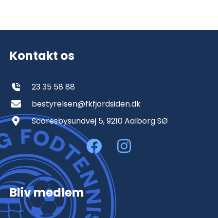
Kontakt os
23 35 58 88
bestyrelsen@fkfjordsiden.dk
Scoresbysundvej 5, 9210 Aalborg SØ
Bliv medlem