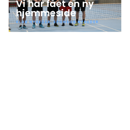
Vi har fået en ny
hjemmeside
KLUB NYHEDER
,
SPONSOR NYHEDER
FODTENNIS I AALBORG
Aalborg fodtennis
starter her
!